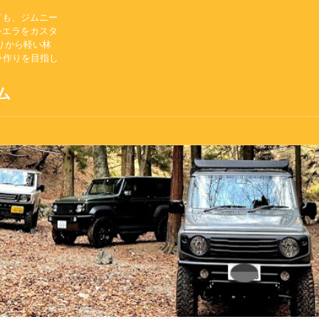
ても、ジムニー
シエラをカスタ
りから軽い林
ラ作りを目指し
ム