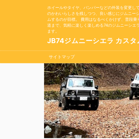
ホイールやタイヤ、バンパーなどの外装を変更し
のかわいらしさを残しつつ、良い感じにジムニー
ムするのが目標。 費用はなるべくかけず、普段乗
道まで、気軽に楽しく楽しめる74のジムニーシエ
ます。
JB74ジムニーシエラ カスタ
サイトマップ