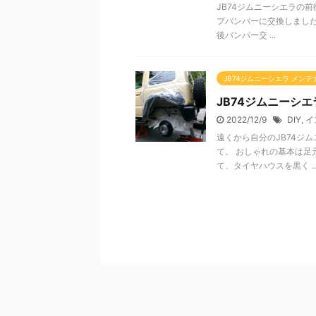
JB74ジムニーシエラの
プバンパーに交換しました
後バンパー交 ...
JB74ジムニーシエラ メンテ
JB74ジムニーシエ
2022/12/9
DIY
,
イ
遠くから自分のJB74ジ
て。 おしゃれの基本は足
て、タイヤハウスを黒く ..