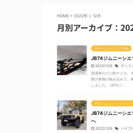
HOME
>
2022年
>
12月
月別アーカイブ：202
JB74ジムニーシエラ 収納
JB74ジムニーシ
2022/12/9
デッド
普通車だけど軽サイズ。 
際の荷物の積み込みで、
しました。 JB74ジ ...
JB74ジムニーシエラ バンパ
JB74ジムニーシ
へ
2022/12/9
パイプ