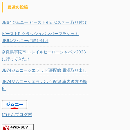
最近の投稿
JB64ジムニー ビーストR ETCステー 取り付け
ビーストR クラッシュバンパーブラケット
JB64ジムニーに取り付け
奈良県宇陀市 トレイルヒーロージャパン2023
に行ってきたよ
JB74ジムニーシエラ ナビ裏配線 電源取り出し
JB74ジムニーシエラ バック配線 車内後方の場
所
にほんブログ村