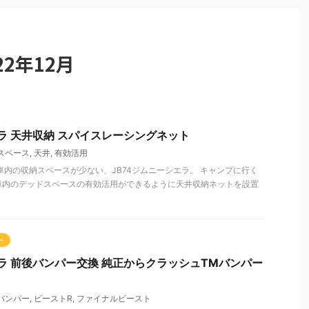
2年12月
エラ 天井収納 スパイスレーシングネット
スペース
,
天井
,
有効活用
車内の収納スペースが少ない、JB74ジムニーシエラ。 キャンプに行く
車内のデッドスペースの有効活用ができるように天井収納ネットを設置
ー
エラ 前後バンパー交換 純正からクラッシュTMバンパー
バンパー
,
ビーストR
,
ファイナルビースト