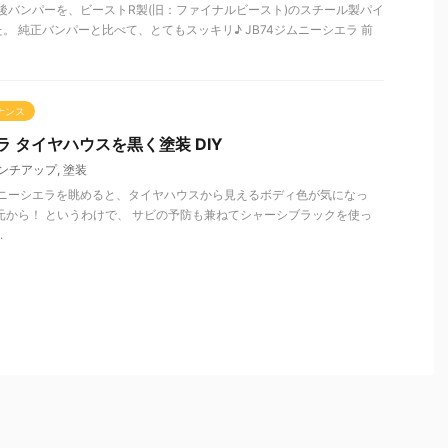
前後バンパーを、ビーストR製(旧：ファイナルビースト)のスチール製パイ
。 純正バンパーと比べて、とてもスッキリ♪ JB74ジムニーシエラ 前
ナンス
ラ タイヤハウスを黒く塗装 DIY
ンチアップ
,
塗装
ムニーシエラを眺めると、タイヤハウスから見えるボディ色が気になっ
元から！ というわけで、 サビの予防も兼ねてシャーシブラックを使っ
.