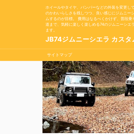
ホイールやタイヤ、バンパーなどの外装を変更し
のかわいらしさを残しつつ、良い感じにジムニー
ムするのが目標。 費用はなるべくかけず、普段乗
道まで、気軽に楽しく楽しめる74のジムニーシエ
ます。
JB74ジムニーシエラ カスタ
サイトマップ