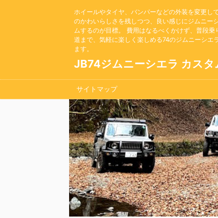
ホイールやタイヤ、バンパーなどの外装を変更し
のかわいらしさを残しつつ、良い感じにジムニー
ムするのが目標。 費用はなるべくかけず、普段乗
道まで、気軽に楽しく楽しめる74のジムニーシエ
ます。
JB74ジムニーシエラ カスタ
サイトマップ