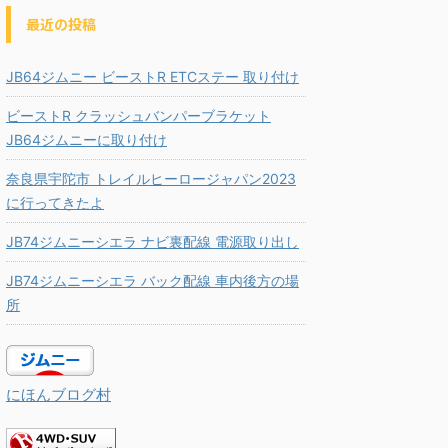
最近の投稿
JB64ジムニー ビーストR ETCステー 取り付け
ビーストR クラッシュバンパーブラケット
JB64ジムニーに取り付け
奈良県宇陀市 トレイルヒーロージャパン2023
に行ってきたよ
JB74ジムニーシエラ ナビ裏配線 電源取り出し
JB74ジムニーシエラ バック配線 車内後方の場
所
にほんブログ村