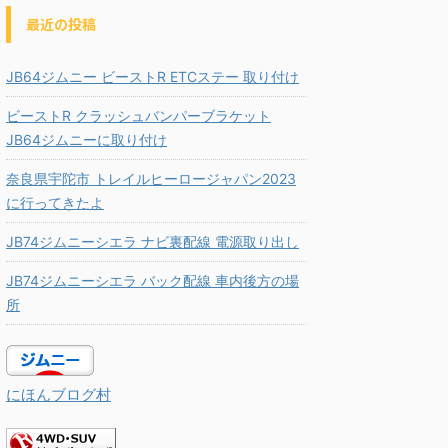
最近の投稿
JB64ジムニー ビーストR ETCステー 取り付け
ビーストR クラッシュバンパーブラケット
JB64ジムニーに取り付け
奈良県宇陀市 トレイルヒーロージャパン2023
に行ってきたよ
JB74ジムニーシエラ ナビ裏配線 電源取り出し
JB74ジムニーシエラ バック配線 車内後方の場
所
にほんブログ村