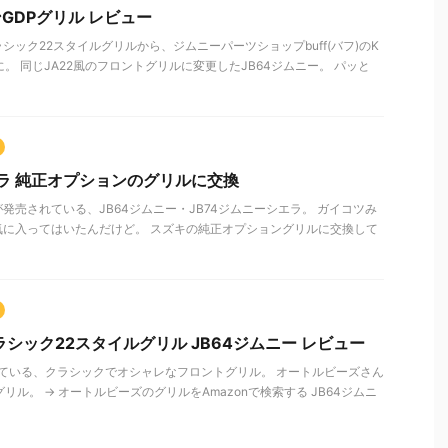
ンGDPグリル レビュー
ック22スタイルグリルから、ジムニーパーツショップbuff(バフ)のK
。 同じJA22風のフロントグリルに変更したJB64ジムニー。 パッと
エラ 純正オプションのグリルに交換
発売されている、JB64ジムニー・JB74ジムニーシエラ。 ガイコツみ
気に入ってはいたんだけど。 スズキの純正オプショングリルに交換して
シック22スタイルグリル JB64ジムニー レビュー
れている、クラシックでオシャレなフロントグリル。 オートルビーズさん
リル。 → オートルビーズのグリルをAmazonで検索する JB64ジムニ