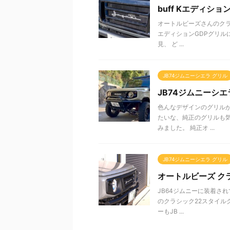
buff Kエディショ
オートルビーズさんのクラシ
エディションGDPグリルに
見、 ど ...
JB74ジムニーシエラ グリル
JB74ジムニーシ
色んなデザインのグリルが
たいな、純正のグリルも
みました。 純正オ ...
JB74ジムニーシエラ グリル
オートルビーズ クラ
JB64ジムニーに装着さ
のクラシック22スタイルグ
ーもJB ...