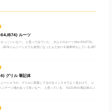
64JB74) ルーツ
っこいいなー。 と思ってみていた、 ダムドのルーツ(the ROOTS)。
、JB74ジムニーシエラも発売になったんだねー♪ 納車待ちしているJB7
74) グリル 筆記体
4ジムニーシエラの、グリルに装着してるのをインスタでよく見かけて、 レ
ィンテージ感があって良いなー。 と思っている、 SUZUKIの筆記体エン