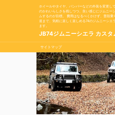
ホイールやタイヤ、バンパーなどの外装を変更し
のかわいらしさを残しつつ、良い感じにジムニー
ムするのが目標。 費用はなるべくかけず、普段乗
道まで、気軽に楽しく楽しめる74のジムニーシエ
ます。
JB74ジムニーシエラ カスタ
サイトマップ