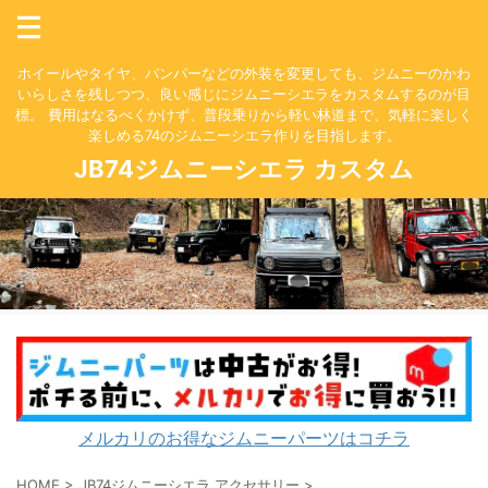
ホイールやタイヤ、バンパーなどの外装を変更しても、ジムニーのかわ
いらしさを残しつつ、良い感じにジムニーシエラをカスタムするのが目
標。 費用はなるべくかけず、普段乗りから軽い林道まで、気軽に楽しく
楽しめる74のジムニーシエラ作りを目指します。
JB74ジムニーシエラ カスタム
メルカリのお得なジムニーパーツはコチラ
HOME
>
JB74ジムニーシエラ アクセサリー
>