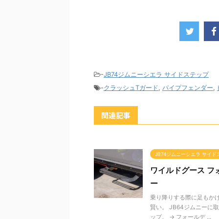
-
JB74ジムニーシエラ サイドステップ
-
クラッシュTガード
,
パイプフェンダー
,
関連記事
JB74ジムニーシエラ サイ
ワイルドグース フ
ー
乗り降りする際に足もか
賢い。 JB64ジムニー
ップ。 → フォールデ ...