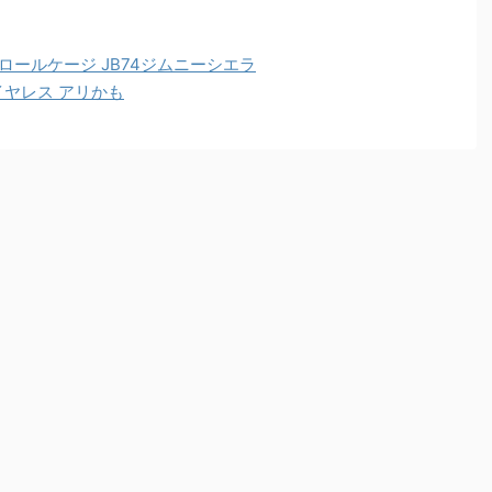
ロールケージ JB74ジムニーシエラ
イヤレス アリかも