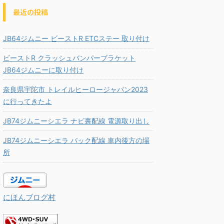
最近の投稿
JB64ジムニー ビーストR ETCステー 取り付け
ビーストR クラッシュバンパーブラケット
JB64ジムニーに取り付け
奈良県宇陀市 トレイルヒーロージャパン2023
に行ってきたよ
JB74ジムニーシエラ ナビ裏配線 電源取り出し
JB74ジムニーシエラ バック配線 車内後方の場
所
にほんブログ村