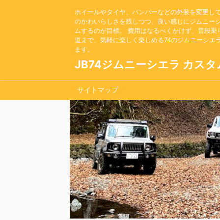
ホイールやタイヤ、バンパーなどの外装を変更し
のかわいらしさを残しつつ、良い感じにジムニー
ムするのが目標。 費用はなるべくかけず、普段乗
道まで、気軽に楽しく楽しめる74のジムニーシエ
ます。
JB74ジムニーシエラ カスタ
サイトマップ