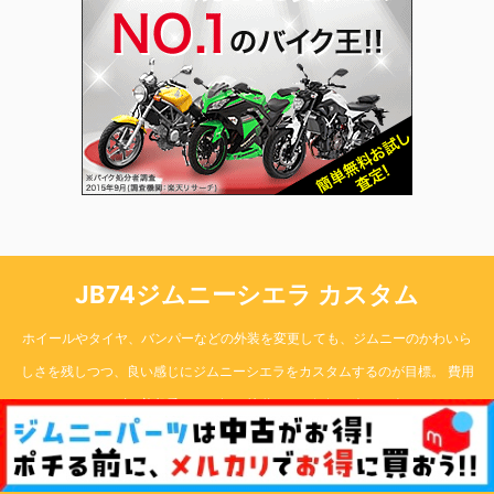
JB74ジムニーシエラ カスタム
ホイールやタイヤ、バンパーなどの外装を変更しても、ジムニーのかわいら
しさを残しつつ、良い感じにジムニーシエラをカスタムするのが目標。 費用
はなるべくかけず、普段乗りから軽い林道まで、気軽に楽しく楽しめる74の
ジムニーシエラ作りを目指します。
Copyright© JB74ジムニーシエラ カスタム , 2026 All Rights Reserved.