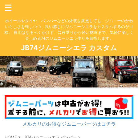
ホイールやタイヤ、バンパーなどの外装を変更しても、ジムニーのかわ
いらしさを残しつつ、良い感じにジムニーシエラをカスタムするのが目
標。 費用はなるべくかけず、普段乗りから軽い林道まで、気軽に楽しく
楽しめる74のジムニーシエラ作りを目指します。
JB74ジムニーシエラ カスタム
メルカリのお得なジムニーパーツはコチラ
HOME
>
JB74ジムニーシエラ バンパー
>