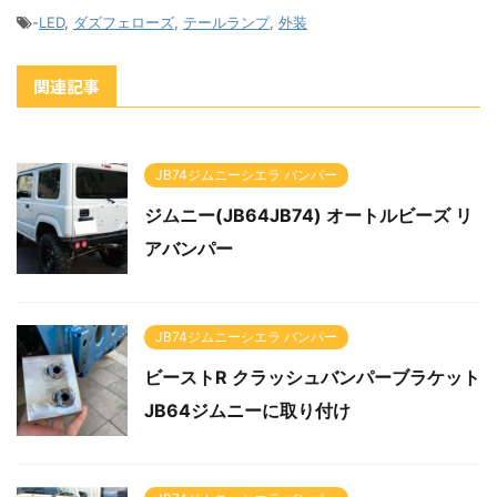
-
LED
,
ダズフェローズ
,
テールランプ
,
外装
関連記事
JB74ジムニーシエラ バンパー
ジムニー(JB64JB74) オートルビーズ リ
アバンパー
JB74ジムニーシエラ バンパー
ビーストR クラッシュバンパーブラケット
JB64ジムニーに取り付け