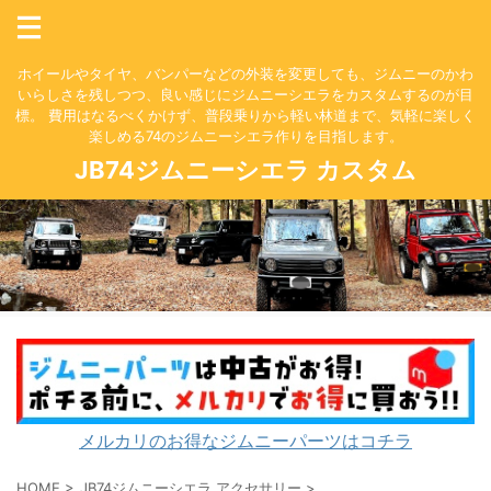
ホイールやタイヤ、バンパーなどの外装を変更しても、ジムニーのかわ
いらしさを残しつつ、良い感じにジムニーシエラをカスタムするのが目
標。 費用はなるべくかけず、普段乗りから軽い林道まで、気軽に楽しく
楽しめる74のジムニーシエラ作りを目指します。
JB74ジムニーシエラ カスタム
メルカリのお得なジムニーパーツはコチラ
HOME
>
JB74ジムニーシエラ アクセサリー
>