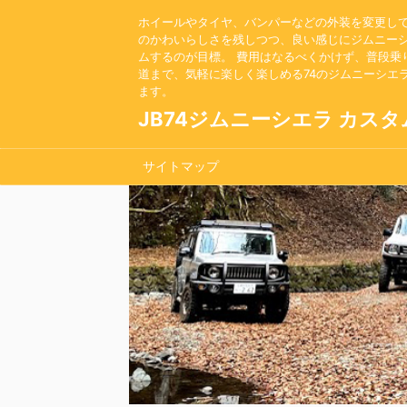
ホイールやタイヤ、バンパーなどの外装を変更し
のかわいらしさを残しつつ、良い感じにジムニー
ムするのが目標。 費用はなるべくかけず、普段乗
道まで、気軽に楽しく楽しめる74のジムニーシエ
ます。
JB74ジムニーシエラ カスタ
サイトマップ