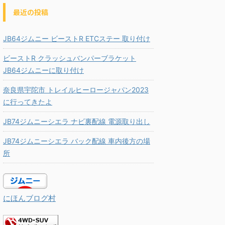
最近の投稿
JB64ジムニー ビーストR ETCステー 取り付け
ビーストR クラッシュバンパーブラケット
JB64ジムニーに取り付け
奈良県宇陀市 トレイルヒーロージャパン2023
に行ってきたよ
JB74ジムニーシエラ ナビ裏配線 電源取り出し
JB74ジムニーシエラ バック配線 車内後方の場
所
にほんブログ村