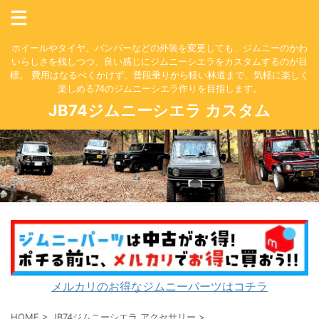
ホイールやタイヤ、バンパーなどの外装を変更しても、ジムニーのかわ
いらしさを残しつつ、良い感じにジムニーシエラをカスタムするのが目
標。 費用はなるべくかけず、普段乗りから軽い林道まで、気軽に楽しく
楽しめる74のジムニーシエラ作りを目指します。
JB74ジムニーシエラ カスタム
メルカリのお得なジムニーパーツはコチラ
HOME
>
JB74ジムニーシエラ アクセサリー
>