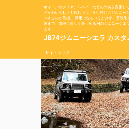
ホイールやタイヤ、バンパーなどの外装を変更し
のかわいらしさを残しつつ、良い感じにジムニー
ムするのが目標。 費用はなるべくかけず、普段乗
道まで、気軽に楽しく楽しめる74のジムニーシエ
ます。
JB74ジムニーシエラ カスタ
サイトマップ