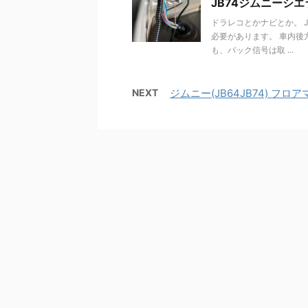
JB74ジムニーシエ
ドラレコとかナビとか。 
必要があります。 車内後
も、バック信号は取 ...
NEXT
ジムニー(JB64JB74) フロ