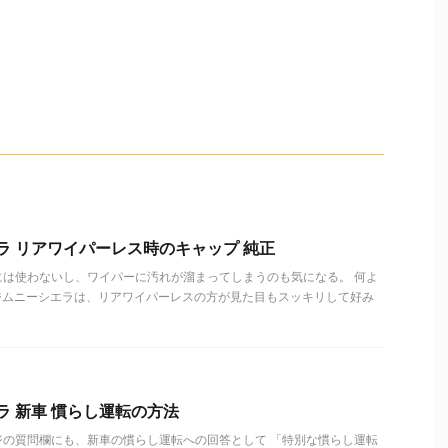
エラ リアワイパーレス時のキャップ 純正
には使わないし、ワイパーに汚れが溜まってしまうのも気になる。 何よ
74ジムニーシエラは、リアワイパーレスの方が見た目もスッキリして好み
ラ 新車 慣らし運転の方法
ジの質問欄にも、新車の慣らし運転への回答として 「特別な慣らし運転