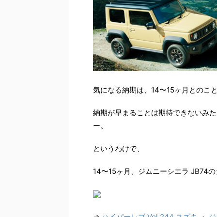
気になる納期は、14〜15ヶ月とのこ
納期が早まることは期待できないみた
ー。
というわけで、
14〜15ヶ月、ジムニーシエラ JB
→
ハイパーレブ Vol.244 スズキ ・ 