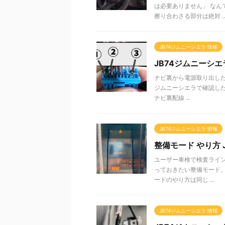
は必要ありません」 なん
擦り合わさる部分は絶対 ..
JB74ジムニーシエラ 情報
JB74ジムニーシエ
ナビ裏から電源取り出した
ジムニーシエラで確認した
ナビ裏配線 ...
JB74ジムニーシエラ 情報
整備モード やり方 
ユーザー車検で検査ライ
っておきたい整備モード。 
ードのやり方は同じ ...
JB74ジムニーシエラ 情報