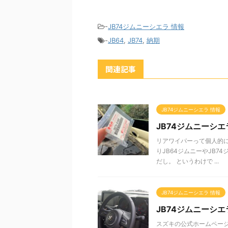
-
JB74ジムニーシエラ 情報
-
JB64
,
JB74
,
納期
関連記事
JB74ジムニーシエラ 情報
JB74ジムニーシ
リアワイパーって個人的
りJB64ジムニーやJB
だし。 というわけで ...
JB74ジムニーシエラ 情報
JB74ジムニーシエ
スズキの公式ホームペー