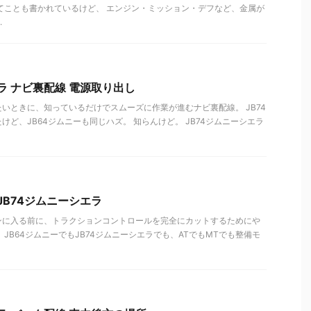
てことも書かれているけど、 エンジン・ミッション・デフなど、金属が
.
ラ ナビ裏配線 電源取り出し
いときに、知っているだけでスムーズに作業が進むナビ裏配線。 JB74
けど、JB64ジムニーも同じハズ。 知らんけど。 JB74ジムニーシエラ
JB74ジムニーシエラ
ンに入る前に、トラクションコントロールを完全にカットするためにや
JB64ジムニーでもJB74ジムニーシエラでも、ATでもMTでも整備モ