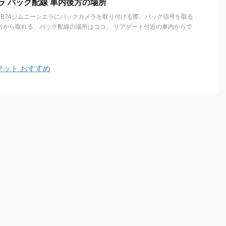
ラ バック配線 車内後方の場所
JB74ジムニーシエラにバックカメラを取り付ける際、バック信号を取る
方から取れる、バック配線の場所はココ。 リアゲート付近の車内からで
アマット おすすめ