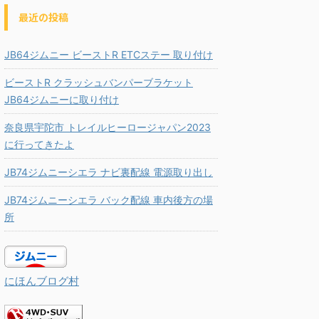
最近の投稿
JB64ジムニー ビーストR ETCステー 取り付け
ビーストR クラッシュバンパーブラケット
JB64ジムニーに取り付け
奈良県宇陀市 トレイルヒーロージャパン2023
に行ってきたよ
JB74ジムニーシエラ ナビ裏配線 電源取り出し
JB74ジムニーシエラ バック配線 車内後方の場
所
にほんブログ村