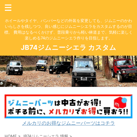
ホイールやタイヤ、バンパーなどの外装を変更しても、ジムニーのかわ
いらしさを残しつつ、良い感じにジムニーシエラをカスタムするのが目
標。 費用はなるべくかけず、普段乗りから軽い林道まで、気軽に楽しく
楽しめる74のジムニーシエラ作りを目指します。
JB74ジムニーシエラ カスタム
メルカリのお得なジムニーパーツはコチラ
HOME
>
JB74ジムニーシエラ 情報
>