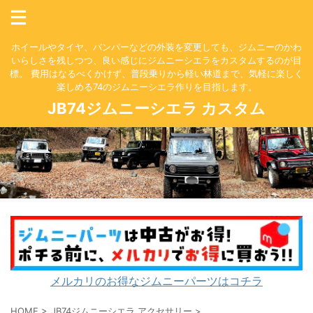
ホイールやタイヤ、バンパーなどの外装を変更しても、ジムニーのかわ
いらしさを残しつつ、良い感じにジムニーシエラをカスタムするのが目
標。 費用はなるべくかけず、普段乗りから軽い林道まで、気軽に楽しく
楽しめる74のジムニーシエラ作りを目指します。
JB74ジムニーシエラ カスタム
メルカリのお得なジムニーパーツはコチラ
HOME
>
JB74ジムニーシエラ アクセサリー
>