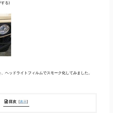
する)
トを、ヘッドライトフィルムでスモーク化してみました。
目次
[
表示
]