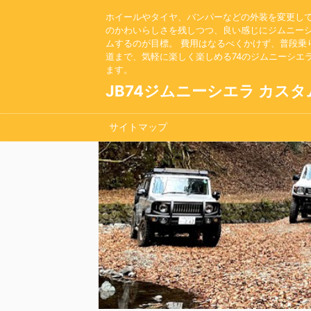
ホイールやタイヤ、バンパーなどの外装を変更し
のかわいらしさを残しつつ、良い感じにジムニー
ムするのが目標。 費用はなるべくかけず、普段乗
道まで、気軽に楽しく楽しめる74のジムニーシエ
ます。
JB74ジムニーシエラ カスタ
サイトマップ