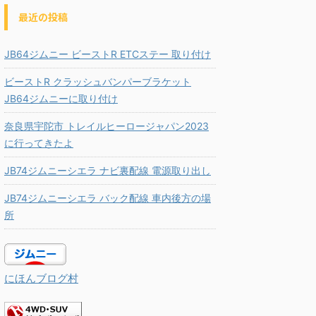
最近の投稿
JB64ジムニー ビーストR ETCステー 取り付け
ビーストR クラッシュバンパーブラケット
JB64ジムニーに取り付け
奈良県宇陀市 トレイルヒーロージャパン2023
に行ってきたよ
JB74ジムニーシエラ ナビ裏配線 電源取り出し
JB74ジムニーシエラ バック配線 車内後方の場
所
にほんブログ村