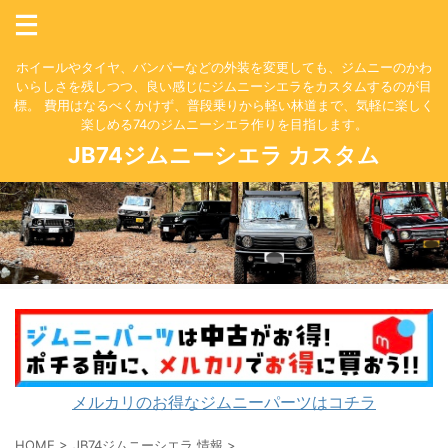
ホイールやタイヤ、バンパーなどの外装を変更しても、ジムニーのかわ
いらしさを残しつつ、良い感じにジムニーシエラをカスタムするのが目
標。 費用はなるべくかけず、普段乗りから軽い林道まで、気軽に楽しく
楽しめる74のジムニーシエラ作りを目指します。
JB74ジムニーシエラ カスタム
メルカリのお得なジムニーパーツはコチラ
HOME
>
JB74ジムニーシエラ 情報
>