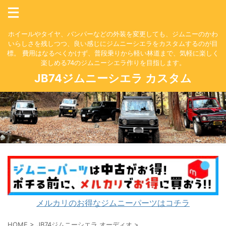
ホイールやタイヤ、バンパーなどの外装を変更しても、ジムニーのかわ
いらしさを残しつつ、良い感じにジムニーシエラをカスタムするのが目
標。 費用はなるべくかけず、普段乗りから軽い林道まで、気軽に楽しく
楽しめる74のジムニーシエラ作りを目指します。
JB74ジムニーシエラ カスタム
メルカリのお得なジムニーパーツはコチラ
HOME
>
JB74ジムニーシエラ オーディオ
>