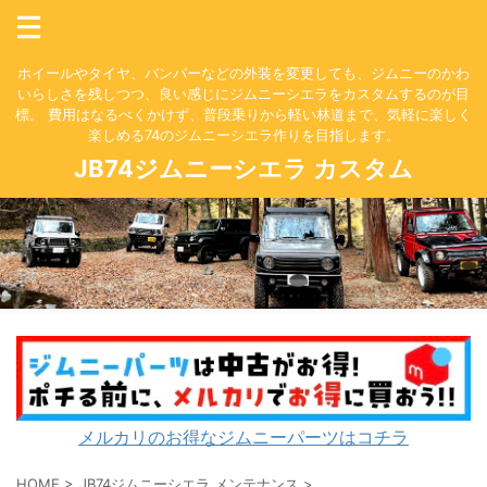
ホイールやタイヤ、バンパーなどの外装を変更しても、ジムニーのかわ
いらしさを残しつつ、良い感じにジムニーシエラをカスタムするのが目
標。 費用はなるべくかけず、普段乗りから軽い林道まで、気軽に楽しく
楽しめる74のジムニーシエラ作りを目指します。
JB74ジムニーシエラ カスタム
メルカリのお得なジムニーパーツはコチラ
HOME
>
JB74ジムニーシエラ メンテナンス
>