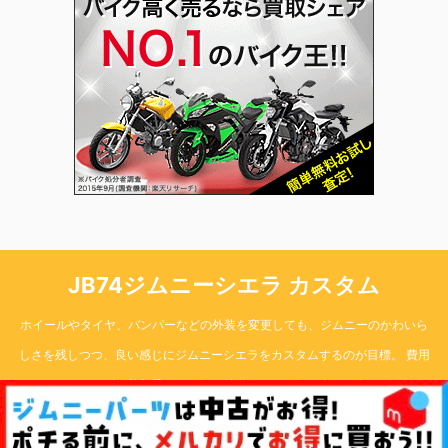
JB74ジムニーシエラ カスタム
ホイールやタイヤ、バンパーなどの外装を変更しても、ジムニーのかわいら
しさを残しつつ、良い感じにジムニーシエラをカスタムするのが目標。 費用
はなるべくかけず、普段乗りから軽い林道まで、気軽に楽しく楽しめる74の
ジムニーシエラ作りを目指します。
Copyright© JB74ジムニーシエラ カスタム , 2026 All Rights Reserved.